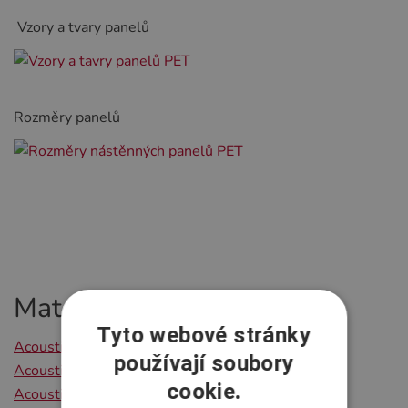
Vzory a tvary panelů
Rozměry panelů
Materiály ke stažení
Tyto webové stránky
Acoustic PET - katalog
používají soubory
Acoustic PET - technický popis
cookie.
Acoustic PET - vzorník materiálů