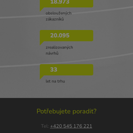
18.973
obsloužených
zákazníků
20.095
zrealizovaných
návrhů
33
let na trhu
Potřebujete poradit?
Tel:
+420 545 176 221