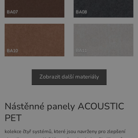
BA07
BA08
BA10
BA11
Zobrazit další materiály
Nástěnné panely ACOUSTIC
PET
kolekce čtyř systémů
, které jsou navrženy pro zlepšení