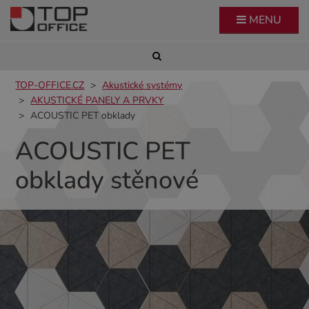
MENU
TOP-OFFICE.CZ
Akustické systémy
AKUSTICKÉ PANELY A PRVKY
ACOUSTIC PET obklady
ACOUSTIC PET
obklady stěnové