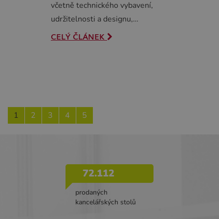
včetně technického vybavení,
udržitelnosti a designu,…
CELÝ ČLÁNEK
1
2
3
4
5
72.112
prodaných
kancelářských stolů