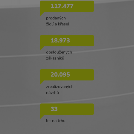
117.477
prodaných
židlí a křesel
18.973
obsloužených
zákazníků
20.095
zrealizovaných
návrhů
33
let na trhu