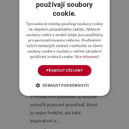
CELÝ ČLÁNEK
používají soubory
cookie.
Tyto webové stránky používají soubory cookie
ke zlepšení uživatelského zážitku. Některé
soubory cookie a osobní údaje jsou používány
pro personalizovanou reklamu. Používáním
našich webových stránek souhlasíte se všemi
soubory cookie v souladu s našimi zásadami
používání souborů cookie.
Více informací
PŘIJMOUT VŠECHNY
Role architekta při zařizování
kanceláře
ZOBRAZIT PODROBNOSTI
V moderním podnikání je klíčové
vytvořit pracovní prostředí, které
je nejen funkční, ale také
inspirativní a…