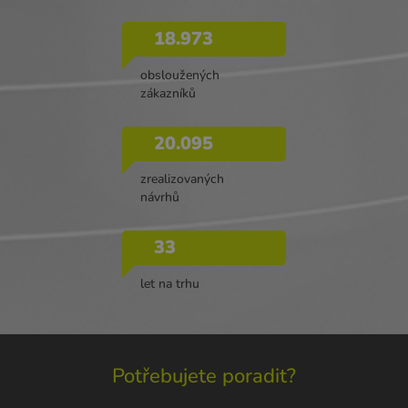
18.973
obsloužených
zákazníků
20.095
zrealizovaných
návrhů
33
let na trhu
Potřebujete poradit?