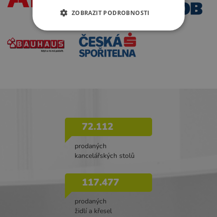
ZOBRAZIT PODROBNOSTI
72.112
prodaných
kancelářských stolů
117.477
prodaných
židlí a křesel