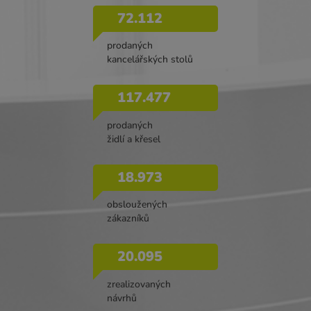
72.112
prodaných
kancelářských stolů
117.477
prodaných
židlí a křesel
18.973
obsloužených
zákazníků
20.095
zrealizovaných
návrhů