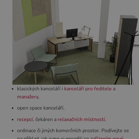
klasických kanceláří i
kanceláří pro ředitele a
manažery
,
open space kanceláří,
recepcí
, čekáren a
relaxačních místností
,
ordinace či jiných komerčních prostor. Podívejte se
na příklad, jak jsme si poradili se
zařízením nové