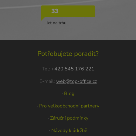
33
let na trhu
Potřebujete poradit?
Tel:
+420 545 176 221
E-mail:
web@top-office.cz
·
Blog
·
Pro velkoobchodní partnery
·
Záruční podmínky
·
Návody k údržbě