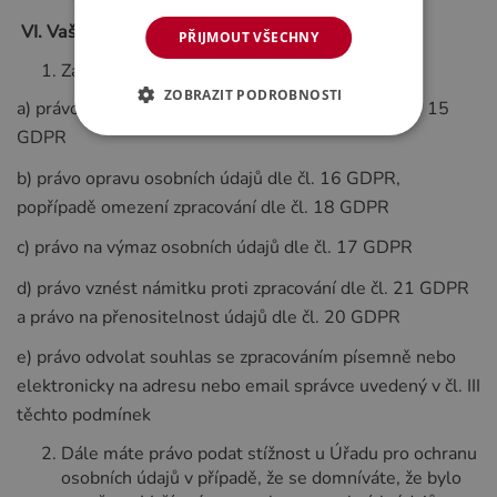
VI.
Vaše práva
PŘIJMOUT VŠECHNY
Za podmínek stanovených v GDPR máte:
ZOBRAZIT PODROBNOSTI
a) právo na přístup ke svým osobním údajům dle čl. 15
GDPR
b) právo opravu osobních údajů dle čl. 16 GDPR,
popřípadě omezení zpracování dle čl. 18 GDPR
c) právo na výmaz osobních údajů dle čl. 17 GDPR
d) právo vznést námitku proti zpracování dle čl. 21 GDPR
a právo na přenositelnost údajů dle čl. 20 GDPR
e) právo odvolat souhlas se zpracováním písemně nebo
elektronicky na adresu nebo email správce uvedený v čl. III
těchto podmínek
Dále máte právo podat stížnost u Úřadu pro ochranu
osobních údajů v případě, že se domníváte, že bylo