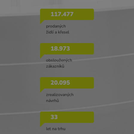
117.477
prodaných
židlí a křesel
18.973
obsloužených
zákazníků
20.095
zrealizovaných
návrhů
33
let na trhu