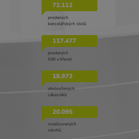
72.112
prodaných
kancelářských stolů
117.477
prodaných
židlí a křesel
18.973
obsloužených
zákazníků
20.095
zrealizovaných
návrhů