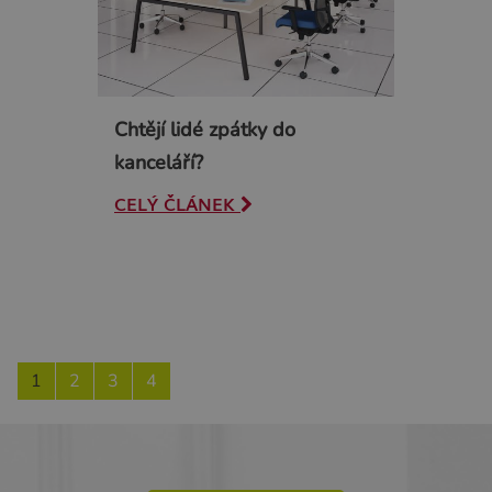
Chtějí lidé zpátky do
kanceláří?
CELÝ ČLÁNEK
1
2
3
4