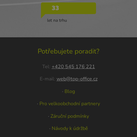
33
let na trhu
Potřebujete poradit?
Tel:
+420 545 176 221
E-mail:
web@top-office.cz
·
Blog
·
Pro velkoobchodní partnery
·
Záruční podmínky
·
Návody k údržbě