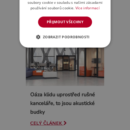
prostory nebo chcete upgradovat
soubory cookie v souladu s našimi zásadami
kancelář stávající…
používání souborů cookie.
Více informací
CELÝ ČLÁNEK
PŘIJMOUT VŠECHNY
ZOBRAZIT PODROBNOSTI
Oáza klidu uprostřed rušné
kanceláře, to jsou akustické
budky
CELÝ ČLÁNEK