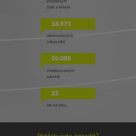
prodaných
židlí a křesel
18.973
obsloužených
zákazníků
20.095
zrealizovaných
návrhů
33
let na trhu