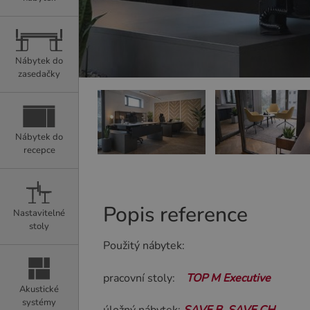
Nábytek do
zasedačky
Nábytek do
recepce
Popis reference
Nastavitelné
stoly
Použitý nábytek:
pracovní stoly:
TOP M Executive
Akustické
systémy