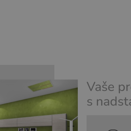
Vaše pr
s nadst