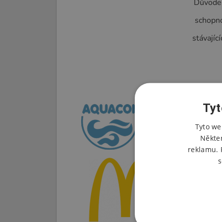
Důvodem 
schopno
stávajíc
Tyt
Tyto we
Někte
reklamu. 
s