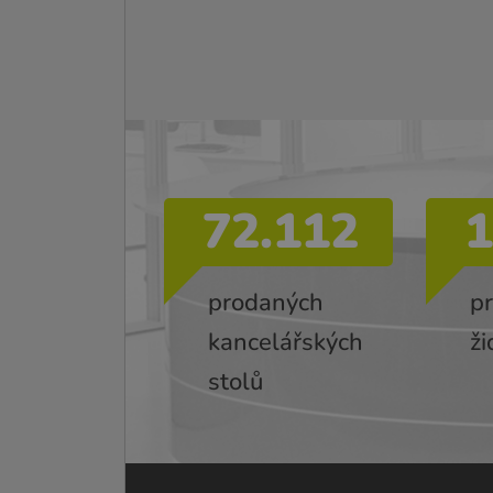
72.112
1
prodaných
p
kancelářských
ži
stolů