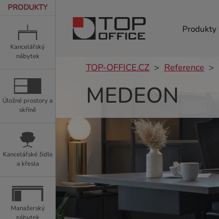
PRODUKTY
Produkty
Kancelářský
nábytek
TOP-OFFICE.CZ
Reference
MEDEON
Úložné prostory a
skříně
Kancelářské židle
a křesla
Manažerský
nábytek