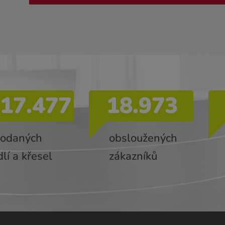
17.477
18.973
rodaných
obsloužených
dlí a křesel
zákazníků