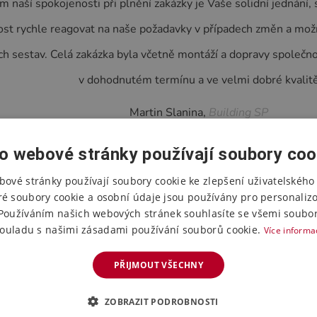
naší spokojenosti při plnění zakázky je Vaše solidní jednání, s
st rychle reagovat na naše požadavky v případech změn a mož
ích sestav. Celá zakázka byla včetně montáží a dopravy společ
v dohodnutém termínu a ve velmi dobré kvalit
Martin Slanina,
Building SP
o webové stránky používají soubory coo
bové stránky používají soubory cookie ke zlepšení uživatelského 
ré soubory cookie a osobní údaje jsou používány pro personaliz
Používáním našich webových stránek souhlasíte se všemi soubor
ouladu s našimi zásadami používání souborů cookie.
Více informa
PŘIJMOUT VŠECHNY
ZOBRAZIT PODROBNOSTI