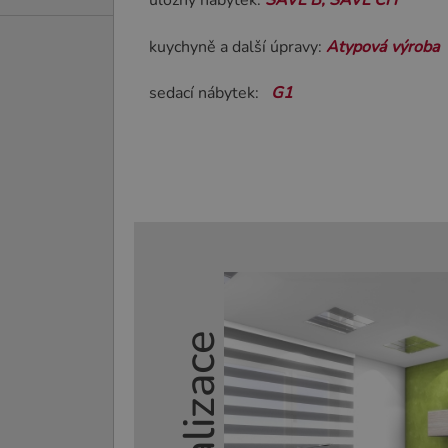
úložný nábytek:
SAVE B, SAVE CH
kuychyně a další úpravy:
Atypová výroba
sedací nábytek:
G1