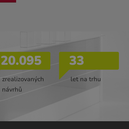
20.095
33
zrealizovaných
let na trhu
návrhů