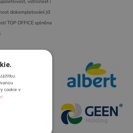
polehlivost, vstřícnost i
nost dokompletování již
ností TOP OFFICE splněna
ě
kie.
zážitku.
ovanou
y cookie v
cí