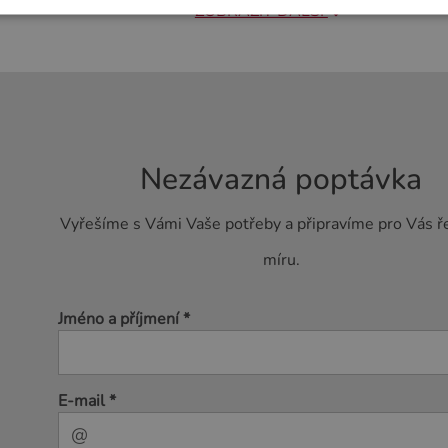
ZOBRAZIT DALŠÍ
Nezávazná poptávka
Vyřešíme s Vámi Vaše potřeby a připravíme pro Vás ř
míru.
Jméno a příjmení *
E-mail *