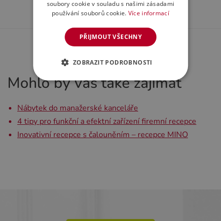
soubory cookie v souladu s našimi zásadami
používání souborů cookie.
Více informací
PŘIJMOUT VŠECHNY
ZOBRAZIT PODROBNOSTI
Mohlo by vás také zajímat
Nábytek do manažerské kanceláře
4 tipy pro funkční a efektní zařízení firemní recepce
Inovativní recepce s čalouněním – recepce MINO