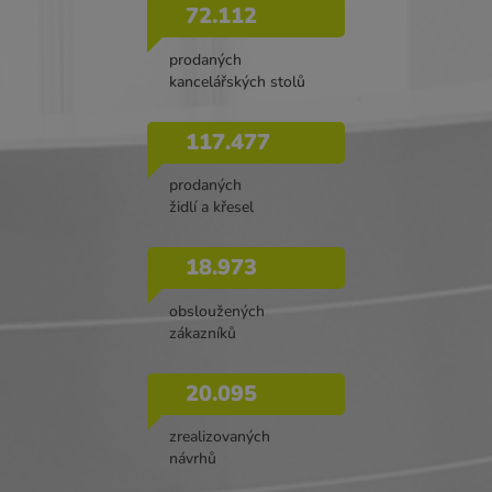
72.112
prodaných
kancelářských stolů
117.477
prodaných
židlí a křesel
18.973
obsloužených
zákazníků
20.095
zrealizovaných
návrhů