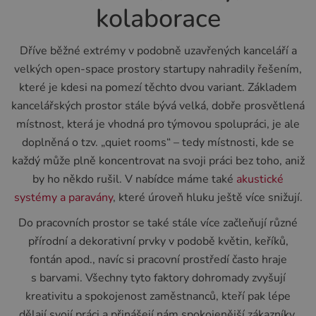
kolaborace
Dříve běžné extrémy v podobně uzavřených kanceláří a
velkých open-space prostory startupy nahradily řešením,
které je kdesi na pomezí těchto dvou variant. Základem
kancelářských prostor stále bývá velká, dobře prosvětlená
místnost, která je vhodná pro týmovou spolupráci, je ale
doplněná o tzv. „quiet rooms“ – tedy místnosti, kde se
každý může plně koncentrovat na svoji práci bez toho, aniž
by ho někdo rušil. V nabídce máme také
akustické
systémy a paravány
, které úroveň hluku ještě více snižují.
Do pracovních prostor se také stále více začleňují různé
přírodní a dekorativní prvky v podobě květin, keříků,
fontán apod., navíc si pracovní prostředí často hraje
s barvami. Všechny tyto faktory dohromady zvyšují
kreativitu a spokojenost zaměstnanců, kteří pak lépe
dělají svojí práci a přinášejí nám spokojenější zákazníky.