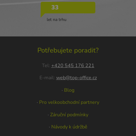
33
let na trhu
Potřebujete poradit?
Tel:
+420 545 176 221
E-mail:
web@top-office.cz
·
Blog
·
Pro velkoobchodní partnery
·
Záruční podmínky
·
Návody k údržbě