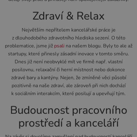
Zdraví & Relax
Největším nepřítelem kancelářské práce je
z dlouhodobého zdravotního hlediska sezení. O této
problematice, jsme již
psali
na našem blogu. Byly to ale až
startupy, které přinesly zásadní inovace v tomto směru.
Dnes již není neobvyklé mít ve firmě např. vlastní
posilovnu, relaxační či herní místnost nebo dokonce
zdravé bary a kantýny. Nejen, že zmíněné věci působí
pozitivně na naše zdraví, ale zároveň při nich dochází
k sociálním interakcím, které posilují a upevňují tým.
Budoucnost pracovního
prostředí a kanceláří
Na závěr si dovolíme zamyšlení nad budoucností kanceláří