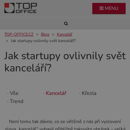
MENU
TOP-OFFICE.CZ
Blog
Kancelář
Jak startupy ovlivnily svět kanceláří?
Jak startupy ovlivnily svět
kanceláří?
· Vše
· Kancelář
· Křesla
· Trend
Není tomu tak dávno, co se většině z nás při vyslovení
slova „kancelář“ vybavil přibližně takovýto obrázek – velká