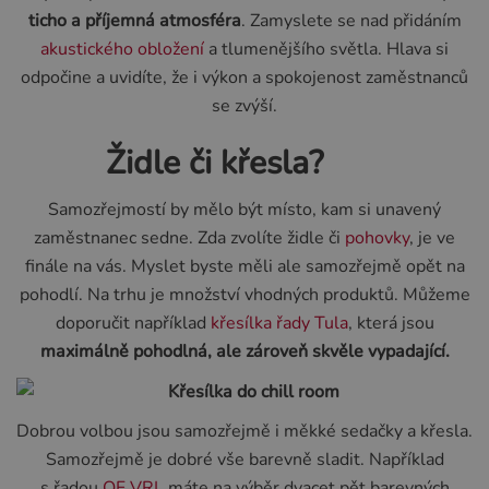
ticho a příjemná atmosféra
. Zamyslete se nad přidáním
akustického obložení
a tlumenějšího světla. Hlava si
odpočine a uvidíte, že i výkon a spokojenost zaměstnanců
se zvýší.
Židle či křesla?
Samozřejmostí by mělo být místo, kam si unavený
zaměstnanec sedne. Zda zvolíte židle či
pohovky
, je ve
finále na vás. Myslet byste měli ale samozřejmě opět na
pohodlí. Na trhu je množství vhodných produktů. Můžeme
doporučit například
křesílka řady Tula
, která jsou
maximálně pohodlná, ale zároveň skvěle vypadající.
Dobrou volbou jsou samozřejmě i měkké sedačky a křesla.
Samozřejmě je dobré vše barevně sladit. Například
s řadou
OF VRL
máte na výběr dvacet pět barevných