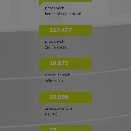
prodaných
kancelářských stolů
117.477
prodaných
židlí a křesel
18.973
obsloužených
zákazníků
20.095
zrealizovaných
návrhů
33